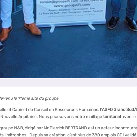
devenu le 11ème site du groupe.
lle et Cabinet de Conseil en Ressources Humaines, l’
ASFO Grand Sud/
e la Nouvelle Aquitaine. Nous poursuivons notre maillage
territorial
avec le
 groupe N&B, dirigé par Mr Pierrick BERTRAND est un acteur incontournab
 limitrophes. Depuis sa création, c’est plus de 380 emplois CDI validé