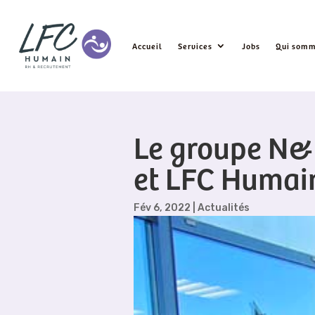
Accueil
Services
Jobs
Qui somm
Le groupe N&
et LFC Humai
Fév 6, 2022
|
Actualités