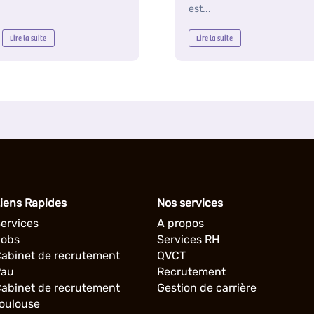
est...
Lire la suite
Lire la suite
iens Rapides
Nos services
ervices
A propos
obs
Services RH
abinet de recrutement
QVCT
Pau
Recrutement
abinet de recrutement
Gestion de carrière
oulouse