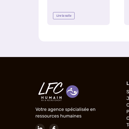
Lire la suite
L
S
J
C
Votre agence spécialisée en
ressources humaines
C
T