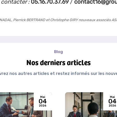
 contacter :
05.16.70.37.69
/
contact16@grou
pe NADAL, Pierrick BERTRAND et Christophe GIRY nouveaux associés A
Blog
Nos derniers articles
rez nos autres articles et restez informés sur les nou
Mai
Mai
04
04
2026
2026