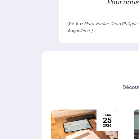
Pour nous
(Photo :
Marc Verdier, Jean Philip
Angoulême.)
Découv
Juin
25
2026